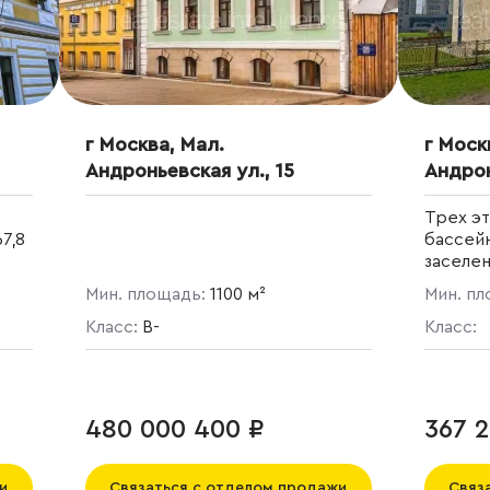
г Москва, Мал.
г Моск
Андроньевская ул., 15
Андрон
Трех эт
7,8
бассей
заселе
класса,
Мин. площадь:
1100 м²
Мин. п
Класс:
B-
Класс:
480 000 400 ₽
367 2
и
Связаться с отделом продажи
Связ