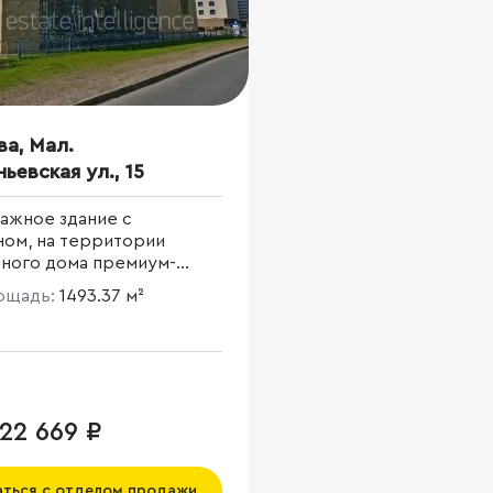
ва, Мал.
ьевская ул., 15
ажное здание с
ном, на территории
нного дома премиум-
 площадью 1457,7 кв.м.
лощадь:
1493.37 м²
22 669 ₽
аться с отделом продажи