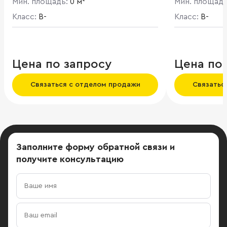
Мин. площадь:
0 м²
Мин. площад
площадь соста
Класс:
B-
Класс:
B-
Цена по запросу
Цена по
Связаться с отделом продажи
Связатьс
Заполните форму обратной связи
и
получите консультацию