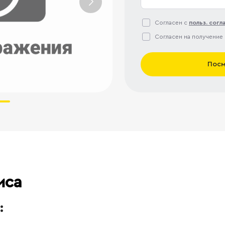
Согласен с
польз. сог
Согласен на получение
Посм
иса
: