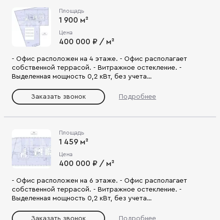
креативного пространства, гибкого офисного
Площадь
пространства.
1 900 м²
Цена
400 000 ₽ / м²
- Офис расположен на 4 этаже. - Офис располагает
собственной террасой. - Витражное остекление. -
Выделенная мощность 0,2 кВт, без учета
кондиционирования - Высота потолков до 3,30 м. -
Отдельный входной вестибюль с лифтами на 1-м этаже. -
Заказать звонок
Подробнее
Включает офисные помещения, переговорные, санузлы,
комнаты приема пищи. - Помещения оснащены
современными инженерными системами. - Состояние
shell&core. - Удобная локация, развитая инфраструктура. -
Площадь
Планировка подходит для создания функционального и
1 459 м²
креативного пространства, гибкого офисного
Цена
пространства.
400 000 ₽ / м²
- Офис расположен на 6 этаже. - Офис располагает
собственной террасой. - Витражное остекление. -
Выделенная мощность 0,2 кВт, без учета
кондиционирования - Высота потолков до 3,30 м. -
Отдельный входной вестибюль с лифтами на 1-м этаже. -
Заказать звонок
Подробнее