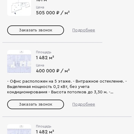
Цена
505 000 ₽ / м²
Заказать звонок
Подробнее
Площадь
1 482 м²
Цена
400 000 ₽ / м²
- Офис расположен на 5 этаже. - Витражное остекление. -
Выделенная мощность 0,2 кВт, без учета
кондиционирования - Высота потолков до 3,30 м. -
Отдельный входной вестибюль с лифтами на 1-м этаже. -
Включает офисные помещения, переговорные, санузлы,
Заказать звонок
Подробнее
комнаты приема пищи. - Помещения оснащены
современными инженерными системами. - Состояние
shell&core. - Удобная локация, развитая инфраструктура. -
Планировка подходит для создания функционального и
Площадь
креативного пространства, гибкого офисного
1 482 м²