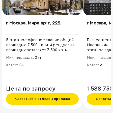
г Москва, Мира пр-т, 222
г Москва, М
5-этажное офисное здание общей
Бизнес-цент
площадью 7 500 кв. м. Арендуемая
Мневники» – 
площадь составляет 3 500 кв. м.
этажное здан
Привлекательные архитектурные
жилого компл
Мин. площадь:
0 м²
Мин. площад
решения с сохранением
Общая площад
исторических фасадов здания.
Класс:
B+
часть 5 756 к
Класс:
A
потолка: 2 – 8
м. Подземный
Цена по запросу
1 588 75
Связаться с отделом продажи
Связатьс