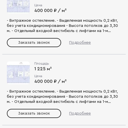
пространства.
Цена
400 000 ₽ / м²
- Витражное остекление. - Выделенная мощность 0,2 кВт,
без учета кондиционирования - Высота потолков до 3,30
м. - Отдельный входной вестибюль с лифтами на 1-м
этаже. - Включает офисные помещения, переговорные,
санузлы, комнаты приема пищи. - Помещения оснащены
Заказать звонок
Подробнее
современными инженерными системами. - Состояние
shell&core. - Удобная локация, развитая инфраструктура. -
Планировка подходит для создания функционального и
креативного пространства, гибкого офисного
Площадь
пространства.
1 225 м²
Цена
400 000 ₽ / м²
- Витражное остекление. - Выделенная мощность 0,2 кВт,
без учета кондиционирования - Высота потолков до 3,30
м. - Отдельный входной вестибюль с лифтами на 1-м
этаже. - Включает офисные помещения, переговорные,
санузлы, комнаты приема пищи. - Помещения оснащены
Заказать звонок
Подробнее
современными инженерными системами. - Состояние
shell&core. - Удобная локация, развитая инфраструктура. -
Планировка подходит для создания функционального и