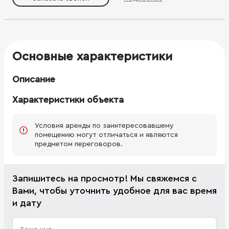
Включает офисные помещения, переговорные, санузлы,
комнаты приема пищи. - Помещения оснащены
современными инженерными системами. - Состояние
shell&core. - Удобная локация, развитая инфраструктура. -
Планировка подходит для создания функционального и
креативного пространства, гибкого офисного
Основные характеристики
пространства.
Описание
Характеристики объекта
Условия аренды по заинтересовавшему
помещению могут отличаться и являются
предметом переговоров.
Запишитесь на просмотр! Мы свяжемся с
Вами, чтобы уточнить удобное для вас время
и дату