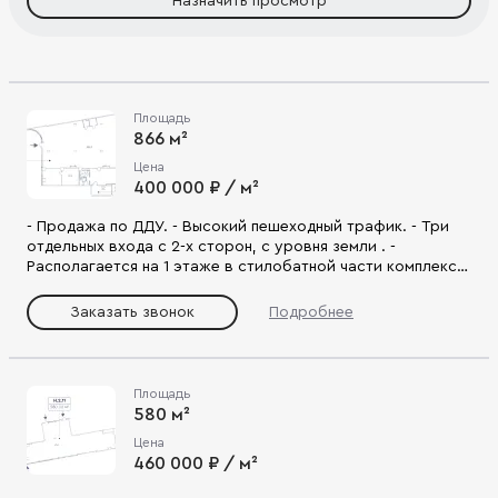
Назначить просмотр
Площадь
866 м²
Цена
400 000 ₽ / м²
- Продажа по ДДУ. - Высокий пешеходный трафик. - Три
отдельных входа с 2-х сторон, с уровня земли . -
Располагается на 1 этаже в стилобатной части комплекса.
- Витражное остекление. - Удобная планировка с большим
залом 520,3 кв.м. - Выделенная мощность 0,2 квт. - Высота
Заказать звонок
Подробнее
потолков до 5 м. - Наличие эксплуатируемой кровли. -
Мокрые точки. - Первая линия проспекта Мира.
Площадь
580 м²
Цена
460 000 ₽ / м²