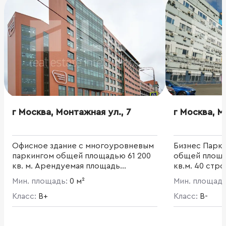
г Москва, Монтажная ул., 7
г Москва, М
Офисное здание с многоуровневым
Бизнес Парк 
паркингом общей площадью 61 200
общей площа
кв. м. Арендуемая площадь
кв.м. 40 стр
составляет 38 450 кв. м.
функциональн
Мин. площадь:
0 м²
Мин. площад
территории 
Класс:
B+
помещения кл
Класс:
B-
производств
Территория 