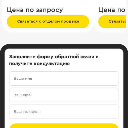
зоны въезда/
Круглосуточн
Цена по запросу
Цена по
территорию.
большие эле
Связаться с отделом продажи
Связатьс
Заполните форму обратной связи
и
получите консультацию