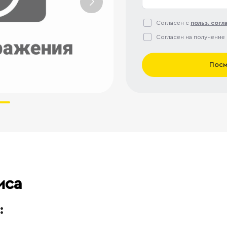
Согласен с
польз. сог
Согласен на получение
Посм
иса
: