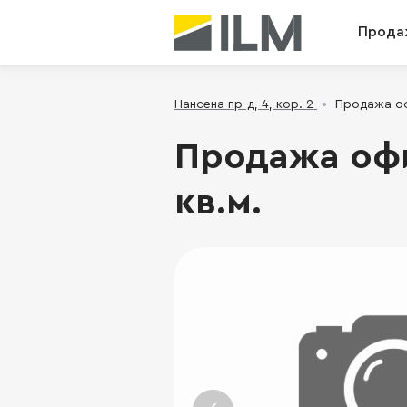
Прода
Нансена пр-д, 4, кор. 2
Продажа офи
Продажа офис
кв.м.