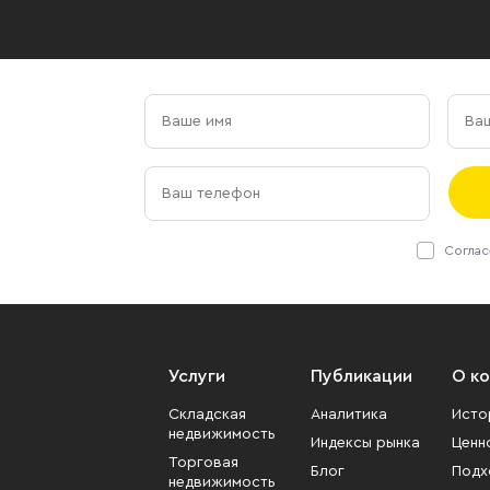
Соглас
Услуги
Публикации
О к
Складская
Аналитика
Исто
недвижимость
Индексы рынка
Ценн
Торговая
Блог
Подх
недвижимость