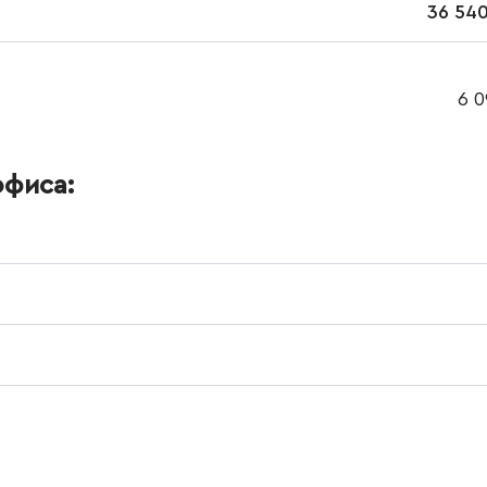
36 540
6 0
офиса: