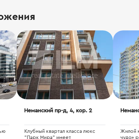
ожения
Неманский пр-д, 4, кор. 2
Неманс
ью
Клубный квартал класса люкс
Жилой 
"Парк Мира" имеет
чудо» 