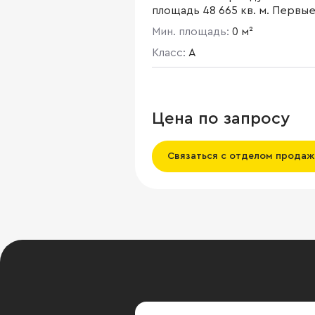
площадь 48 665 кв. м. Первы
два этажа здания занимает
Мин. площадь:
0 м²
торгово-рекреационная зона
фитнес-центр. Офисные
Класс:
A
помещения располагаются с 
12 этажи. Площадь типового
этажа 4 000 кв. м.
Цена по запросу
Связаться с отделом продаж