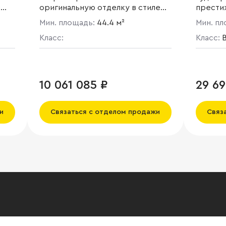
е
оригинальную отделку в стиле
прести
сталинского ампира.
чистом
Мин. площадь:
44.4 м²
Мин. п
 и
Многоуровневая система
Раменк
охраны, благоустроенные зоны
Класс:
чудо» п
Класс:
B
3 по
отдыха, богатая внутренняя
моноли
инфраструктура и
корпус
инфраструктура района.
9-14-17
распол
10 061 085 ₽
29 69
помеще
Западн
округе
и
Связаться с отделом продажи
Связ