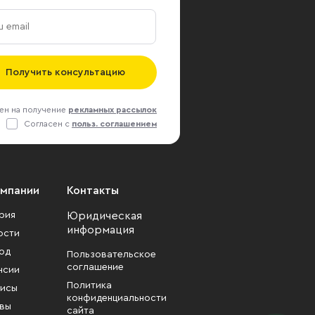
Получить консультацию
ен на получение
рекламных рассылок
Согласен с
польз. соглашением
омпании
Контакты
рия
Юридическая
информация
ости
од
Пользовательское
соглашение
нсии
Политика
исы
конфиденциальности
вы
сайта