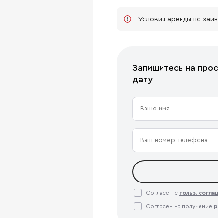
Условия аренды по заи
Запишитесь на прос
дату
Согласен с
польз. согл
Согласен на получение
р