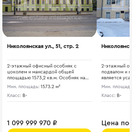
Николоямская ул., 51, стр. 2
Николоямска
2-этажный офисный особняк с
2-этажный о
цоколем и мансардой общей
подвалом и 
площадью 1573,2 кв.м. Особняк на
является усад
первой линии домов в ЦАО. Объект
Памятник ар
Мин. площадь:
1573.2 м²
Мин. площад
культурного наследия
площадь 960,1
регионального значения. Дом, в
Класс:
B-
Благоустрое
Класс:
B-
котором в 1880-х гг. жил
французский композитор Клод
Дебюсси, здесь неоднократно
останавливались и жили
1 099 999 970 ₽
Цена по
композиторы П.И. Чайковский и Ф.
Лист. Реконструкция была