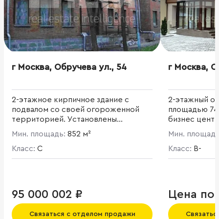
г Москва, Обручева ул., 54
г Москва, О
2-этажное кирпичное здание с
2-этажный о
подвалом со своей огороженной
площадью 740
территорией. Установлены
бизнес центр
необходимые инженерные системы
Мин. площадь:
852 м²
Мин. площад
и коммуникации. Коридорно-
кабинетная планировка. В наличии
Класс:
C
Класс:
B-
наземная парковка. Помещения
предлагаются на продажу.
95 000 002 ₽
Цена по
Связаться с отделом продажи
Связатьс