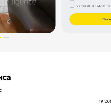
Согласен на получение
Посм
иса
:
19 20