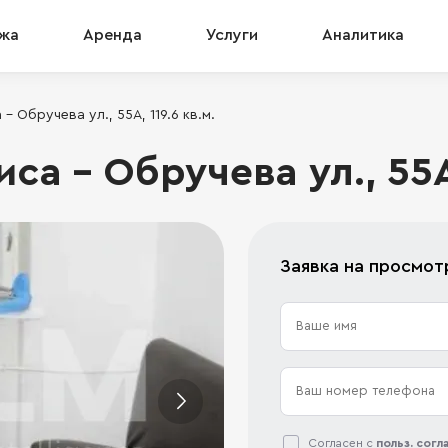
жа
Аренда
Услуги
Аналитика
 Обручева ул., 55А, 119.6 кв.м.
а - Обручева ул., 55А,
Заявка на просмот
Согласен с
польз. сог