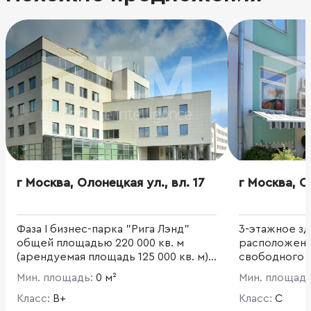
г Москва, Олонецкая ул., вл. 17
г Москва, О
Фаза I бизнес-парка "Рига Лэнд"
3-этажное зд
общей площадью 220 000 кв. м
расположен
(арендуемая площадь 125 000 кв. м)
свободного 
состоит из 4 офисных зданий разной
площадь 1 64
Мин. площадь:
0 м²
Мин. площад
этажности (5-6), общей площадью
60 000 кв. м. Общая площадь 1 здания
Класс:
B+
Класс:
C