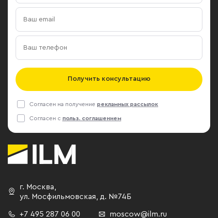
Получить консультацию
Согласен на получение
рекламных рассылок
Согласен с
польз. соглашением
г. Москва
,
ул. Мосфильмовская,
д. №74Б
+7 495 287 06 00
moscow@ilm.ru