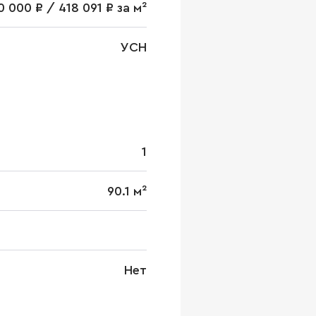
0 000 ₽ / 418 091 ₽ за м²
УСН
1
90.1 м²
Нет