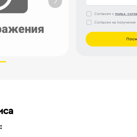
Согласен с
польз. сог
Согласен на получение
Посм
иса
: