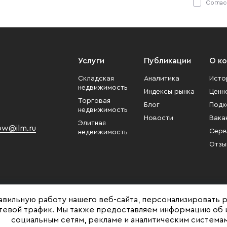
Соглас
Услуги
Публикации
О к
Складская
Аналитика
Исто
недвижимость
Индексы рынка
Ценн
Торговая
Блог
Подх
недвижимость
Новости
Вака
Элитная
w@ilm.ru
Серв
недвижимость
Отзы
авильную работу нашего веб-сайта, персонализировать 
етевой трафик. Мы также предоставляем информацию об 
социальным сетям, рекламе и аналитическим системам
Представленная на сайте информация, в т.ч. стоимости объектов, носит ин