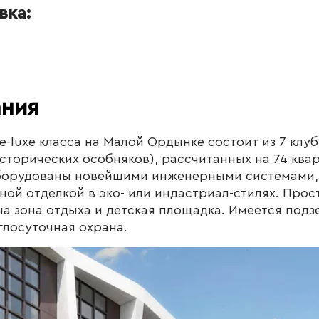
вка:
ания
-luxe класса на Малой Ордынке состоит из 7 клуб
торических особняков), рассчитанных на 74 квар
борудованы новейшими инженерными системами,
ой отделкой в эко- или индастриал-стилях. Про
на зона отдыха и детская площадка. Имеется подз
глосуточная охрана.