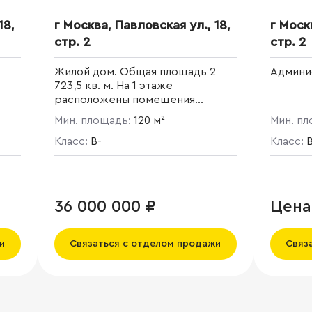
18,
г Москва, Павловская ул., 18,
г Моск
стр. 2
стр. 2
е
Жилой дом. Общая площадь 2
Админи
723,5 кв. м. На 1 этаже
расположены помещения
свободного назначения.
Мин. площадь:
120 м²
Мин. п
Класс:
B-
Класс:
B
36 000 000 ₽
Цена
и
Связаться с отделом продажи
Связ