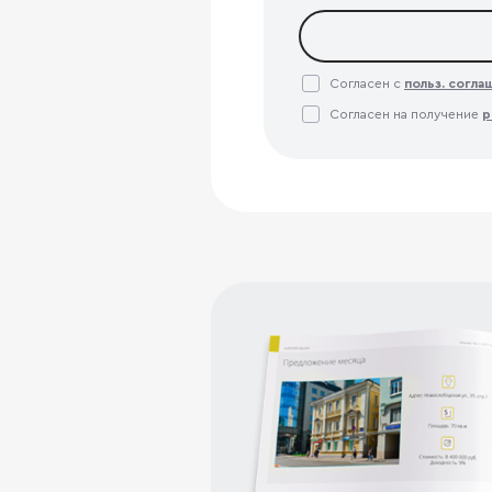
Согласен с
польз. согл
Согласен на получение
р