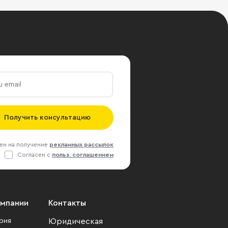
Получить консультацию
ен на получение
рекламных рассылок
Согласен с
польз. соглашением
омпании
Контакты
рия
Юридическая