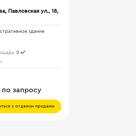
ва, Павловская ул., 18,
стративное здание
лощадь:
0 м²
-
 по запросу
аться с отделом продажи