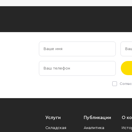
Соглас
Услуги
Публикации
О к
Складская
Аналитика
Исто