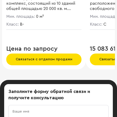
комплекс, состоящий из 10 зданий
расположен
общей площадью 20 000 кв. м.
свободного 
Развитая инфраструктура: фитнес-
вход. Высота 
Мин. площадь:
0 м²
Мин. площад
центр со спа-комплексом, кафе,
ресторан.
Класс:
B-
Класс:
C
Цена по запросу
15 083 61
Связаться с отделом продажи
Связатьс
Заполните форму обратной связи
и
получите консультацию