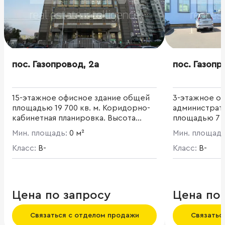
пос. Газопровод, 2а
пос. Газопр
15-этажное офисное здание общей
3-этажное о
площадью 19 700 кв. м. Коридорно-
администрат
кабинетная планировка. Высота
площадью 7 7
потолков 4 м.
Мин. площадь:
0 м²
Мин. площад
Класс:
B-
Класс:
B-
Цена по запросу
Цена по
Связаться с отделом продажи
Связатьс