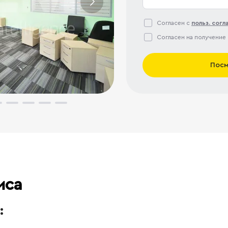
Согласен с
польз. сог
Согласен на получение
Посм
иса
: