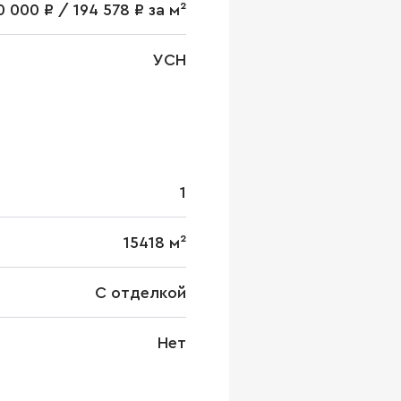
 000 ₽ / 194 578 ₽ за м²
УСН
1
15418 м²
С отделкой
Нет