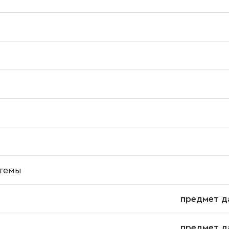
темы
предмет д
предмет д