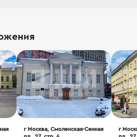
ожения
ная
г Москва, Смоленская-Сенная
г Моск
пл., 27, стр. 6
пл., 27