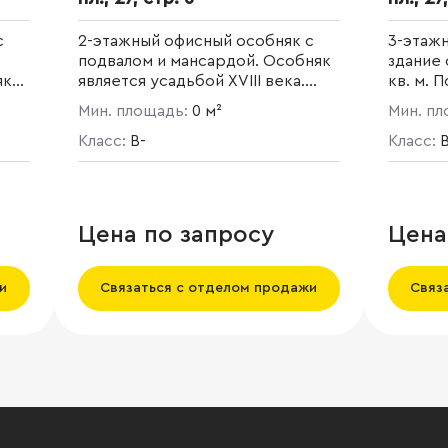
с
2-этажный офисный особняк с
3-этаж
подвалом и мансардой. Особняк
здание 
як
является усадьбой XVIII века.
кв. м.
.
Памятник архитектуры. Общая
назначе
Мин. площадь:
0 м²
Мин. п
я
площадь 960,1 кв. м.
 в
Благоустроенная территория.
Класс:
B-
Класс:
B
од
но
Цена по запросу
Цена
 и
ючая
и
Связаться с отделом продажи
Связ
жа,
ис.