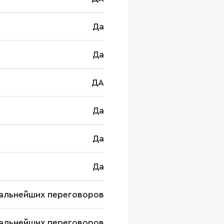
Да
Да
ДА
Да
Да
Да
альнейших переговоров
альнейших переговоров