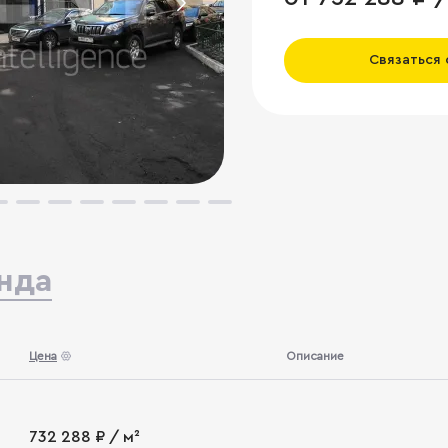
Связаться
нда
Цена
Описание
732 288 ₽ / м²