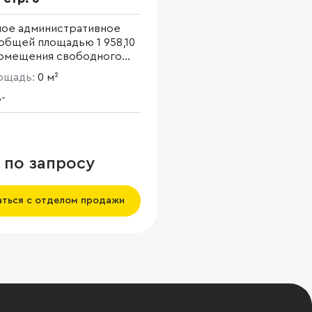
ное административное
общей площадью 1 958,10
 Помещения свободного
ния.
лощадь:
0 м²
-
 по запросу
аться с отделом продажи