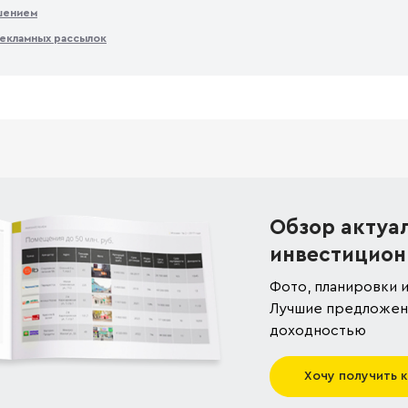
ашением
екламных рассылок
Обзор актуа
инвестицион
Фото, планировки и
Лучшие предложени
доходностью
Хочу получить 