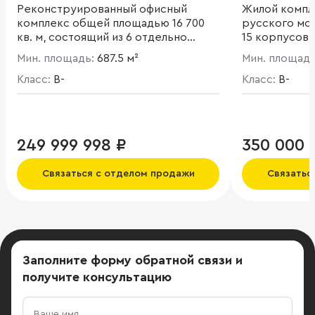
Реконструированный офисный
Жилой компл
комплекс общей площадью 16 700
русского мод
кв. м, состоящий из 6 отдельно
15 корпусов
стоящих зданий. Открытая и
собой 4-6-э
Мин. площадь:
687.5 м²
Мин. площад
смешанная планировка этажей.
Развита инфр
Класс:
B-
ресторан, каф
Класс:
B-
бассейн, сал
клуб.
249 999 998 ₽
350 000 
Связаться с отделом продажи
Связатьс
Заполните форму обратной связи
и
получите консультацию