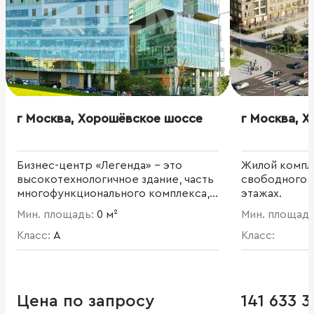
г Москва, Хорошёвское шоссе
г Москва, 
Бизнес-центр «Легенда» – это
Жилой компл
высокотехнологичное здание, часть
свободного н
многофункционального комплекса,
этажах.
объединяющего элитные
Мин. площадь:
0 м²
Мин. площад
апартаменты, высококлассные
офисы, торговые галереи и объекты
Класс:
A
Класс:
клубной инфраструктуры. Общая
площадь комплекса 112 000 кв.м,
арендуемая - 40 324 кв.м.
Современный архитектурный
Цена по запросу
141 633 3
ансамбль дополняет сплошное