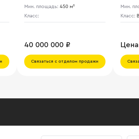
Мин. площадь:
450 м²
Мин. п
я
Класс:
Класс:
B
а,
ой.
40 000 000 ₽
Цена
56
и
Связаться с отделом продажи
Связ