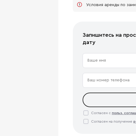
Условия аренды по заи
Запишитесь на прос
дату
Согласен с
польз. согл
Согласен на получение
р