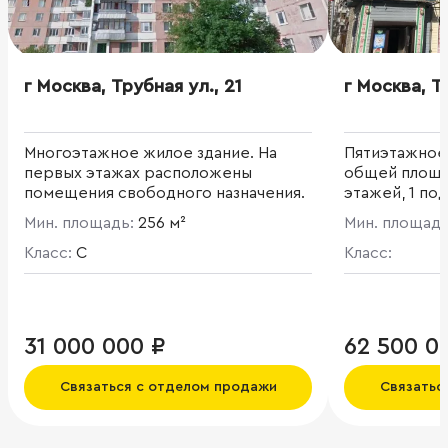
г Москва, Трубная ул., 21
г Москва, Т
Многоэтажное жилое здание. На
Пятиэтажное 
первых этажах расположены
общей площад
помещения свободного назначения.
этажей, 1 по
расположение
Мин. площадь:
256 м²
Мин. площад
минутах ход
Класс:
C
(680м)
Класс:
31 000 000 ₽
62 500 0
Связаться с отделом продажи
Связатьс