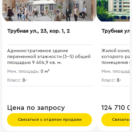
Трубная ул., 23, кор. 1, 2
Трубная ул.,
Административное здание
Жилой компле
переменной этажности (3-5) общей
которого ра
площадью 9 404,9 кв. м.
помещения с
Ухоженная п
Мин. площадь:
0 м²
Мин. площад
Рядом наход
Класс:
B-
сквер с зоно
Класс:
B-
Цена по запросу
124 710 
Связаться с отделом продажи
Связатьс