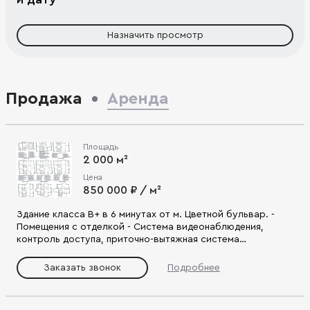
Назначить просмотр
Продажа
Аренда
Площадь
2 000 м²
Цена
850 000 ₽ / м²
Здание класса В+ в 6 минутах от м. Цветной бульвар. -
Помещения с отделкой - Система видеонаблюдения,
контроль доступа, приточно-вытяжная система
вентиляции, сплит-системы - Подземный паркинг на 64
места - Удобный выезд на Садовое кольцо, пр-т Мира.
Заказать звонок
Подробнее