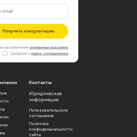
Получить консультацию
ен на получение
рекламных рассылок
Согласен с
польз. соглашением
омпании
Контакты
рия
Юридическая
информация
ости
од
Пользовательское
соглашение
нсии
Политика
исы
конфиденциальности
вы
сайта