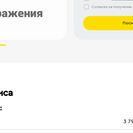
Согласен на получение
Посм
иса
:
3 7