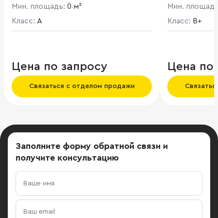
части города, в элитном квартале
кафе, рестор
Мин. площадь:
0 м²
Мин. площад
"Золотая Миля". Офисная часть 1-5
этажи. VIP-зона с террасой
Класс:
A
Класс:
B+
расположена на 6 этаже. Площадь
офисных помещений 4 373 кв. м.
Цена по запросу
Цена по
Связаться с отделом продажи
Связатьс
Заполните форму обратной связи
и
получите консультацию