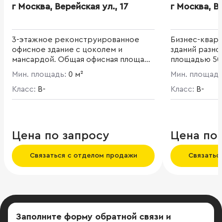
г Москва, Верейская ул., 17
г Москва, В
3-этажное реконструированное
Бизнес-кварт
офисное здание с цоколем и
зданий разно
мансардой. Общая офисная площадь
площадью 50 
- 3 880 кв. м. Презентабельная
огороженног
Мин. площадь:
0 м²
Мин. площад
входная группа.
составляет 65
Класс:
B-
Благоустрое
Класс:
B-
охраняемая 
Цена по запросу
Цена по
Связаться с отделом продажи
Связатьс
Заполните форму обратной связи
и