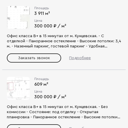
Площадь
3 911 м²
Цена
300 000 ₽ / м²
Офис класса В+ в 15 минутах от м. Кунцевская. - С
отделкой - Панорамное остекление - Высокие потолки: 3,4
м. - Наземный паркинг, гостевой паркинг - Удобная
локация: доступ на Аминьевское ш., ТТК и МКАД.
Заказать звонок
Подробнее
Площадь
609 м²
Цена
300 000 ₽ / м²
Офис класса В+ в 15 минутах от м. Кунцевская. - Без
комиссии - Состояние: под отделку - Открытая
планировка - Панорамное остекление - Высокие потолки:
3,4 м. - Наземный паркинг, гостевой паркинг - Удобная
локация: доступ на Аминьевское ш., ТТК и МКАД.