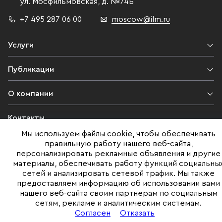
ул. Мосфильмовская,
д. №74Б
+7 495 287 06 00
moscow@ilm.ru
Услуги
Публикации
О компании
Контакты
Мы используем файлы cookie, чтобы обеспечивать
Юридическая информация
правильную работу нашего веб-сайта,
персонализировать рекламные объявления и другие
материалы, обеспечивать работу функций социальны
сетей и анализировать сетевой трафик. Мы также
©ILM 2009-2026. Все права защищены
предоставляем информацию об использовании вами
нашего веб-сайта своим партнерам по социальным
Представленная на сайте информация, в т.ч. стоимости объектов,
сетям, рекламе и аналитическим системам.
носит информационный характер
и не является публичной офертой. Условия продажи объекта могут
Согласен
Отказать
быть изменены собственником без уведомления