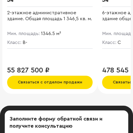
34
34
2-этажное административное
6-этажное а
здание. Общая площадь 1 346,5 кв. м.
здание обще 
Мин. площадь:
1346.5 м²
Мин. площад
Класс:
B-
Класс:
C
55 827 500 ₽
478 545 
Связаться с отделом продажи
Связатьс
Заполните форму обратной связи
и
получите консультацию