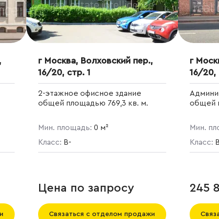
,
г Москва, Волховский пер.,
г Моск
16/20, стр. 1
16/20, 
2-этажное офисное здание
Админи
общей площадью 769,3 кв. м.
общей 
а на
Мин. площадь:
0 м²
Мин. п
ю
Класс:
B-
Класс:
B
Цена по запросу
245 8
и
Связаться с отделом продажи
Связ