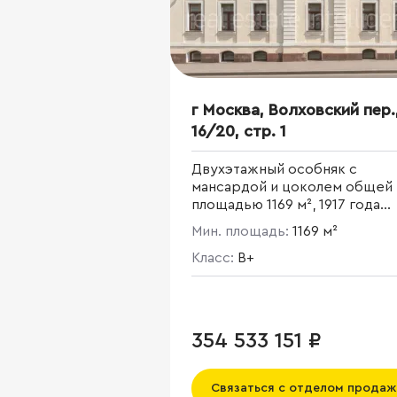
г Москва, Волховский пер.
16/20, стр. 1
Двухэтажный особняк с
мансардой и цоколем общей
площадью 1169 м², 1917 года
постройки. Наземная парковк
Мин. площадь:
1169 м²
земельном участке площадь
561 м2.
Класс:
B+
354 533 151 ₽
Связаться с отделом продаж