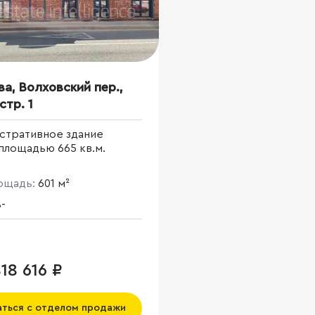
ва, Волховский пер.,
стр. 1
стративное здание
площадью 665 кв.м.
лощадь:
601 м²
-
18 616 ₽
аться с отделом продажи