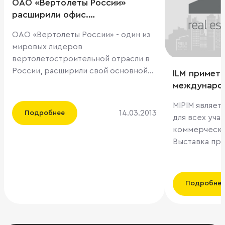
ОАО «Вертолеты России»
расширили офис.
Консультантом сделки
ОАО «Вертолеты России» - один из
выступила компания ILM.
мировых лидеров
вертолетостроительной отрасли в
России, расширили свой основной
ILM примет 
офис, заключив договор аренды на
междунаро
дополнительные офисные
недвижимос
MIPIM являе
помещения площадью 4 925 кв. м в
14.03.2013
Подробнее
для всех уча
бизнес-центрах на ул. Пресненский
коммерческо
Вал, 14 и ул. Рочдельская, 15.
Выставка пр
Необходимость аренды
возможность
дополнительных офисных
профессиона
помещений была обусловлена
реализации к
активным развитием компании.
Подробне
партнерами п
Консультантом сделок выступила
стран мира, 
компания ILM. «При выборе
потенциальн
дополнительных офисных