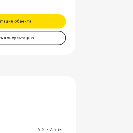
нтация объекта
ть консультацию
6.2
-
7.5
м