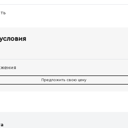
ть
условия
ожения
Предложить свою цену
та