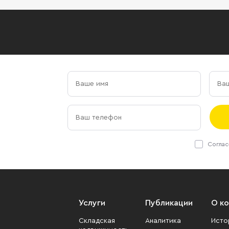
Соглас
Услуги
Публикации
О к
Складская
Аналитика
Исто