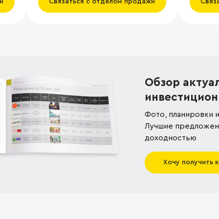
и
Связаться с отделом продажи
Связ
Обзор актуа
инвестицион
Фото, планировки и
Лучшие предложени
доходностью
Хочу получить 