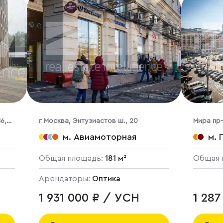
6,
г Москва, Энтузиастов ш., 20
Мира пр-т
м. Авиамоторная
м. 
Общая площадь:
181 м²
Общая 
Арендаторы:
Оптика
1 931 000 ₽ / УСН
1 28