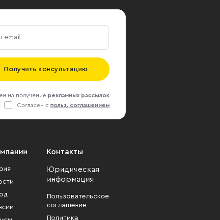
Получить консультацию
ен на получение
рекламных рассылок
Согласен с
польз. соглашением
омпании
Контакты
рия
Юридическая
информация
ости
од
Пользовательское
соглашение
нсии
Политика