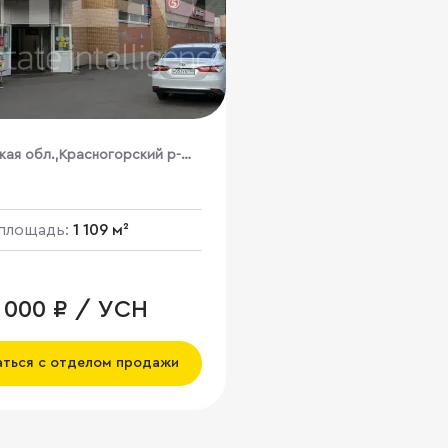
кая обл.,Красногорский р-
бино, ул.Красноармейская 44
площадь:
1 109 м²
1 000 ₽ / УСН
аться с отделом продажи