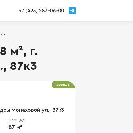
+7 (495) 287-06-00
7к3
 м², г.
, 87к3
аренда
ндры Монаховой ул., 87к3
Площадь
87 м²