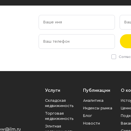
Соглас
Услуги
Публикации
О к
Складская
Аналитика
Исто
недвижимость
Индексы рынка
Ценн
Торговая
Блог
Подх
недвижимость
Новости
Вака
Элитная
w@ilm.ru