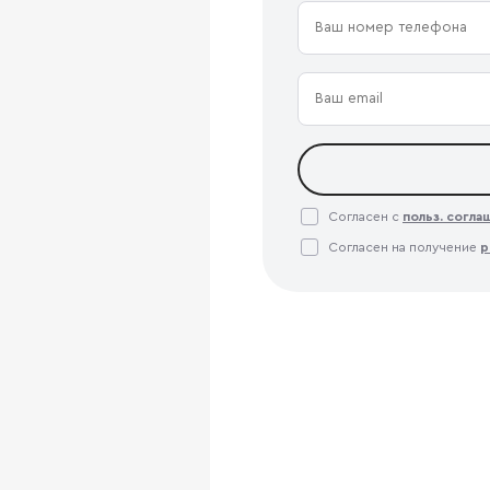
Согласен с
польз. согл
Согласен на получение
р