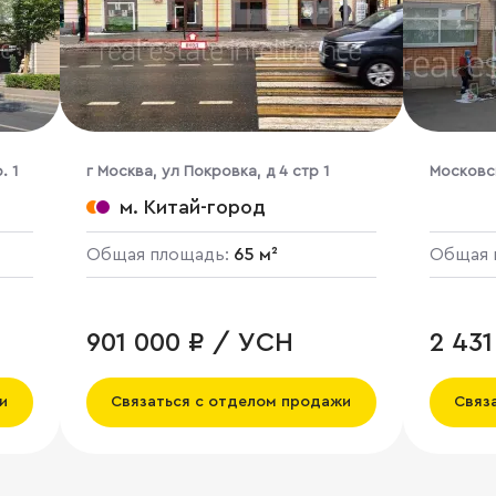
. 1
г Москва, ул Покровка, д 4 стр 1
Московс
н,п.Наха
м. Китай-город
Общая площадь:
65 м²
Общая 
901 000 ₽ / УСН
2 43
и
Связаться с отделом продажи
Связ