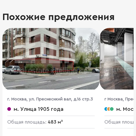
Похожие предложения
г. Москва, ул. Преснеснкий вал, д.16 стр.3
г Москва, Пресн
м. Улица 1905 года
м. Мос
Общая площадь:
483 м²
Общая площ