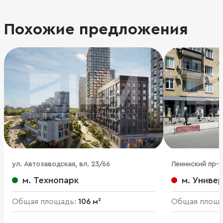
Похожие предложения
ул. Автозаводская, вл. 23/66
Ленинский пр-т,
м. Технопарк
м. Униве
Общая площадь:
106 м²
Общая площ