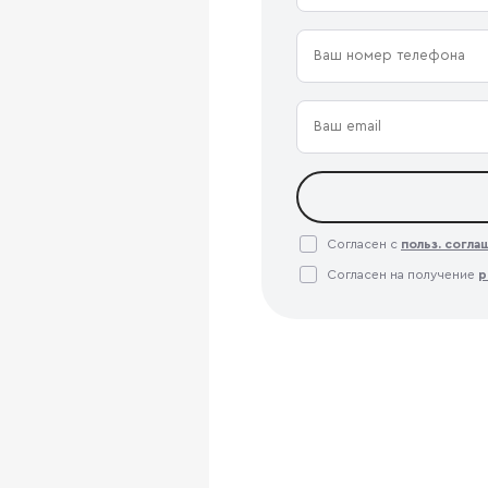
Согласен с
польз. согл
Согласен на получение
р