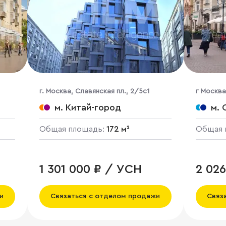
г. Москва, Славянская пл., 2/5с1
г Москва,
м. Китай-город
м. 
Общая площадь:
172 м²
Общая 
1 301 000 ₽ / УСН
2 02
и
Связаться с отделом продажи
Связ