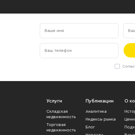
Соглас
Услуги
Публикации
О к
Складская
Аналитика
Исто
недвижимость
Индексы рынка
Ценн
Торговая
Блог
Подх
недвижимость