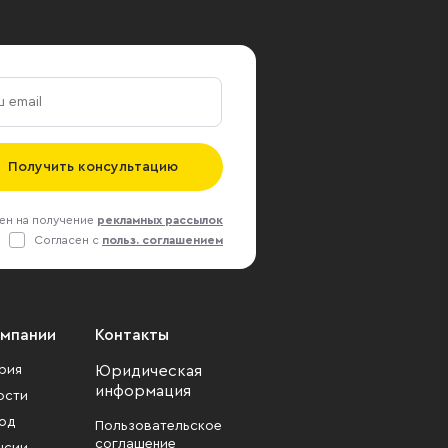
Получить консультацию
ен на получение
рекламных рассылок
Согласен с
польз. соглашением
омпании
Контакты
рия
Юридическая
информация
ости
од
Пользовательское
соглашение