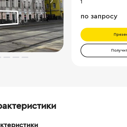
1
по запросу
Презе
Получи
рактеристики
актеристики