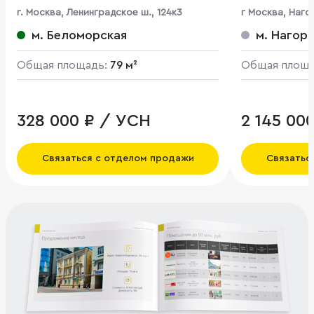
г. Москва, Ленинградское ш., 124к3
г Москва, Нагор
м. Беломорская
м. Нагор
Общая площадь:
79 м²
Общая площ
328 000 ₽ / УСН
2 145 00
Связаться с отделом продажи
Связатьс