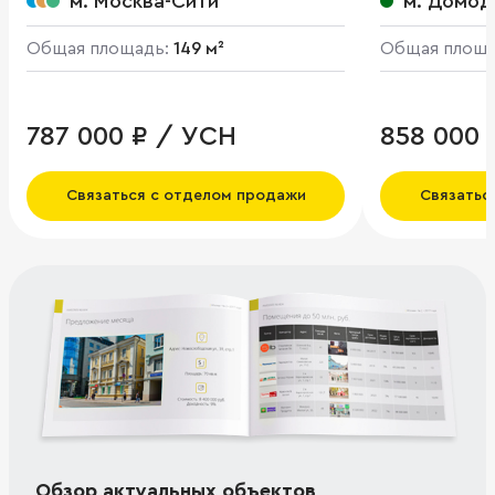
м. Москва-Сити
м. Домод
Общая площадь:
149 м²
Общая площ
787 000 ₽ / УСН
858 000 
Связаться с отделом продажи
Связатьс
Обзор актуальных объектов