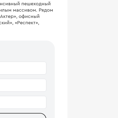
тенсивный пешеходный
жилым массивом. Рядом
 Актер», офисный
кий», «Респект»,