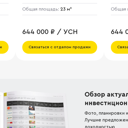
Общая площадь:
23 м²
Общая 
644 000 ₽ / УСН
644 
и
Связаться с отделом продажи
Связ
Обзор актуа
инвестицион
Фото, планировки и
Лучшие предложени
доходностью