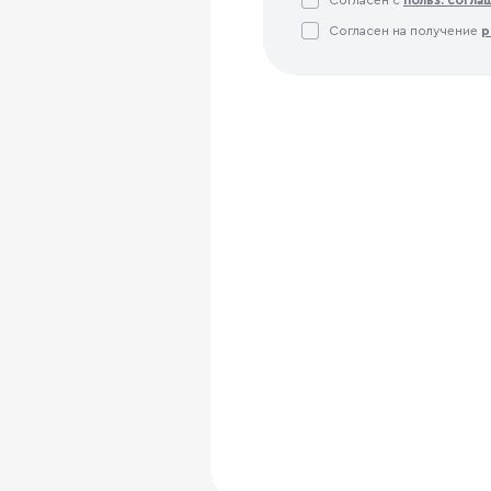
Согласен с
польз. согл
Согласен на получение
р