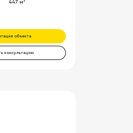
447 м²
нтация объекта
ть консультацию