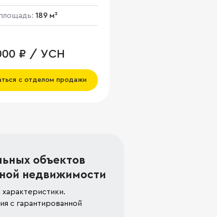
площадь:
189 м²
000 ₽ / УСН
аться с отделом продажи
льных объектов
ной недвижимости
 характеристики.
я с гарантированной