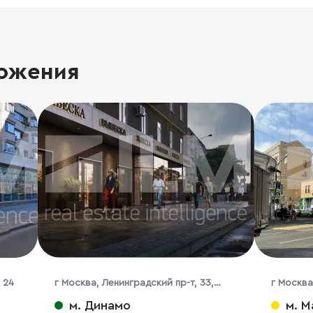
ожения
 24
г Москва, Ленинградский пр-т, 33,
г Москва
корп. 3
м. Динамо
м. М