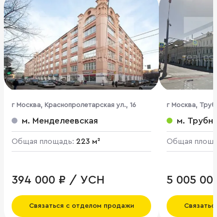
г Москва, Краснопролетарская ул., 16
г Москва, Трубн
м. Менделеевская
м. Трубн
Общая площадь:
223 м²
Общая площ
394 000 ₽ / УСН
5 005 00
Связаться с отделом продажи
Связатьс