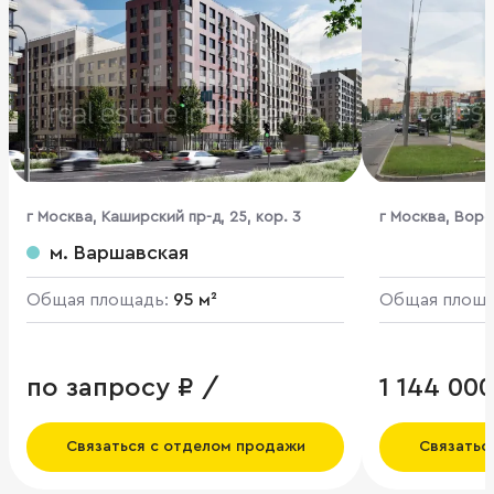
г Москва, Каширский пр-д, 25, кор. 3
г Москва, Воро
м. Варшавская
Общая площадь:
95 м²
Общая площ
по запросу ₽ /
1 144 00
Связаться с отделом продажи
Связатьс