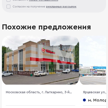
Согласен на получение
рекламных рассылок
Похожие предложения
Московская область, г. Лыткарино, 3-й
Ярцевская ул., 2
микрорайон, квартал 3А, Степана
м. Молод
Степанова ул., с8