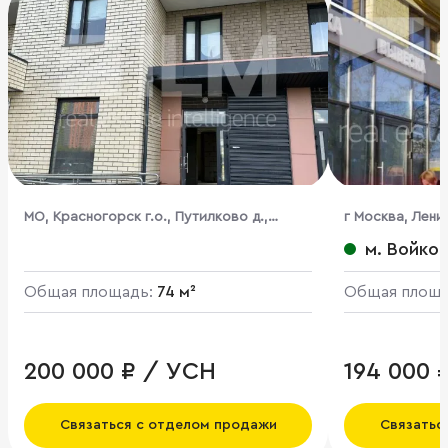
МО, Красногорск г.о., Путилково д.,
г Москва, Ленин
Просторная ул., 13
м. Войко
Общая площадь:
74 м²
Общая площ
200 000 ₽ / УСН
194 000 
Связаться с отделом продажи
Связатьс