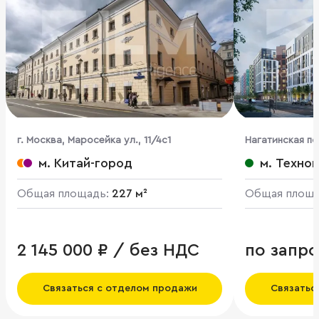
г. Москва, Маросейка ул., 11/4с1
Нагатинская по
4062, вл.6
м. Китай-город
м. Техно
Общая площадь:
227 м²
Общая площ
2 145 000 ₽ / без НДС
по запро
Связаться с отделом продажи
Связатьс