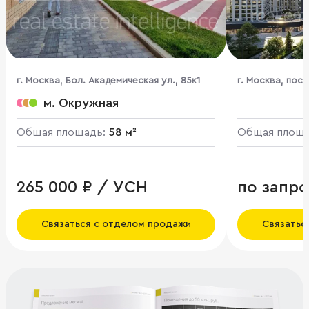
г. Москва, Бол. Академическая ул., 85к1
г. Москва, пос
комплекс Бунин
м. Окружная
Общая площадь:
58 м²
Общая площ
265 000 ₽ / УСН
по запро
Связаться с отделом продажи
Связатьс