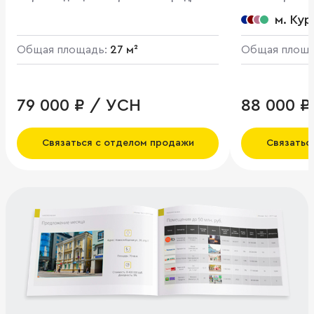
Восточный, 3-й мрн., 9
м. Кур
Общая площадь:
27 м²
Общая площ
79 000 ₽ / УСН
88 000 ₽
Связаться с отделом продажи
Связатьс