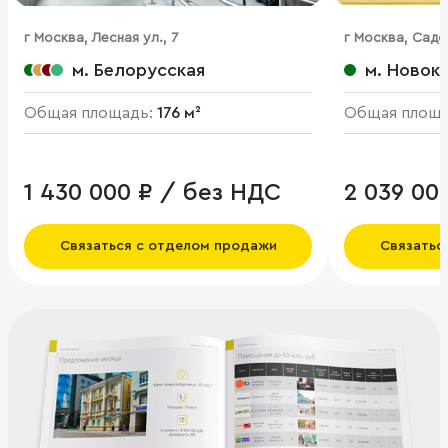
г Москва, Лесная ул., 7
г Москва, Садов
м. Белорусская
м. Новок
Общая площадь:
176 м²
Общая площ
1 430 000 ₽ / без НДС
2 039 00
Связаться с отделом продажи
Связатьс