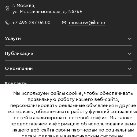
г. Москва
,
ул. Мосфильмовская,
д. №74Б
+7 495 287 06 00
moscow@ilm.ru
Услуги
Публикации
О компании
Контакты
Мы используем файлы cookie, чтобы обеспечивать
Юридическая информация
правильную работу нашего веб-сайта,
персонализировать рекламные объявления и другие
материалы, обеспечивать работу функций социальны
сетей и анализировать сетевой трафик. Мы также
©ILM 2009-2026. Все права защищены
предоставляем информацию об использовании вами
нашего веб-сайта своим партнерам по социальным
Представленная на сайте информация, в т.ч. стоимости объектов,
сетям, рекламе и аналитическим системам.
носит информационный характер