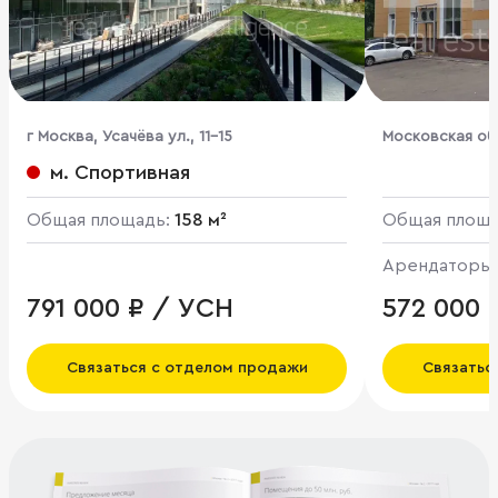
г Москва, Усачёва ул., 11-15
Московская обл
микрорайон, кв
м. Спортивная
Степанова ул.,
Общая площадь:
158 м²
Общая площ
Арендаторы
791 000 ₽ / УСН
572 000 
Связаться с отделом продажи
Связатьс