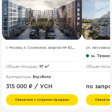
г. Москва, п. Сосенское, квартал № 82,
ул. Автозаводс
ЖК Новое Летово, к2
м. Техно
Общая площадь:
97 м²
Общая площ
Арендаторы:
ВкусВилл
315 000 ₽ / УСН
по запро
Связаться с отделом продажи
Связатьс