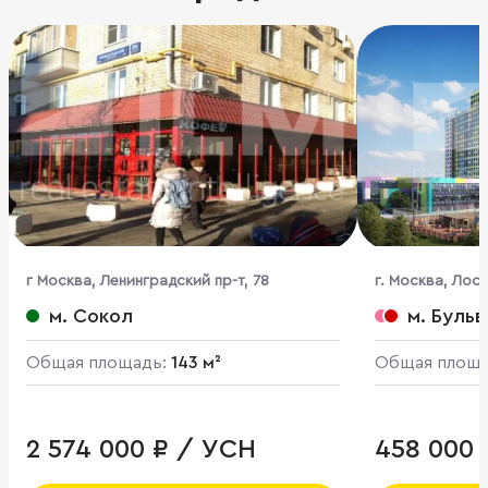
г Москва, Ленинградский пр-т, 78
г. Москва, Лоси
корпус 3
м. Сокол
м. Буль
Общая площадь:
143 м²
Общая площ
2 574 000 ₽ / УСН
458 000 