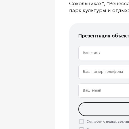
Сокольниках", "Ренесса
парк культуры и отдых
Презентация объек
Согласен с
польз. согл