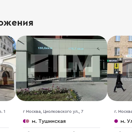
ожения
. 1
г Москва, Циолковского ул., 7
г. Москв
м. Тушинская
м. У