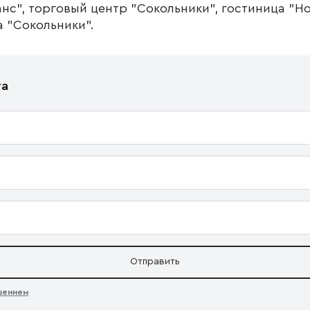
нс", торговый центр "Сокольники", гостиница "Hol
а "Сокольники".
та
Отправить
ашением