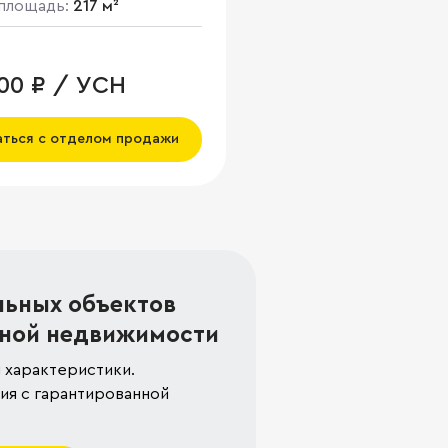
площадь:
217 м²
000 ₽ / УСН
аться с отделом продажи
льных объектов
ной недвижимости
 характеристики.
я с гарантированной