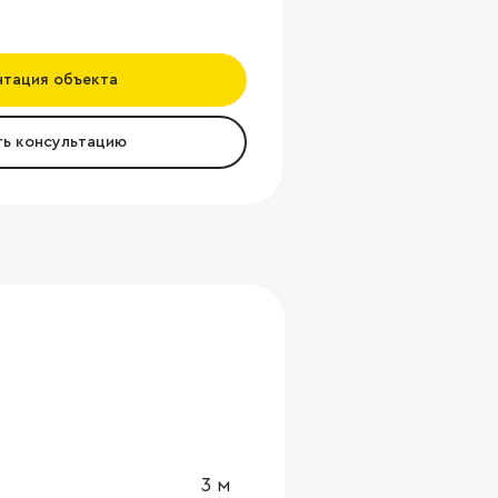
нтация объекта
ть консультацию
3
м