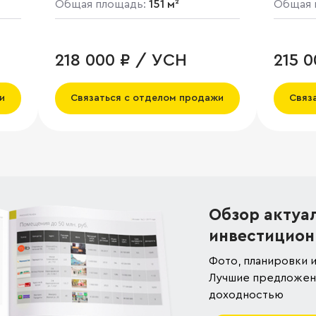
Общая площадь:
151 м²
Общая 
218 000 ₽ / УСН
215 
и
Связаться с отделом продажи
Связ
Обзор актуа
инвестицион
Фото, планировки и
Лучшие предложени
доходностью